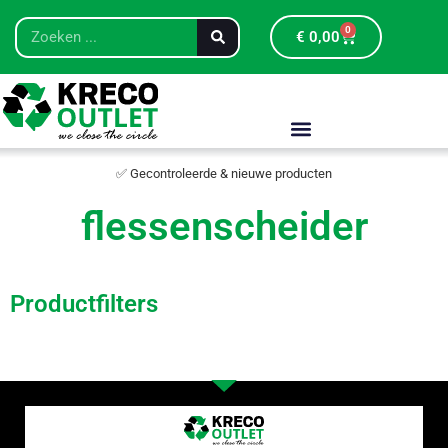
0
€
0,00
✅ Gecontroleerde & nieuwe producten
flessenscheider
Productfilters