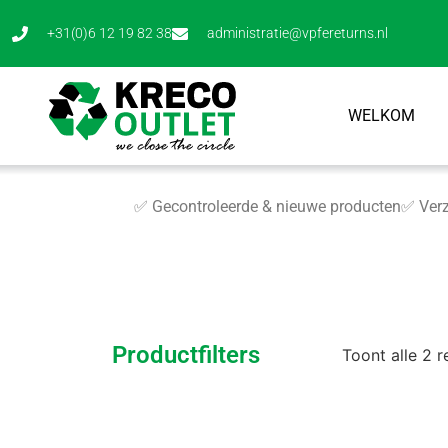
+31(0)6 12 19 82 38
administratie@vpfereturns.nl
WELKOM
✅ Gecontroleerde & nieuwe producten
✅ Verz
Productfilters
Toont alle 2 r