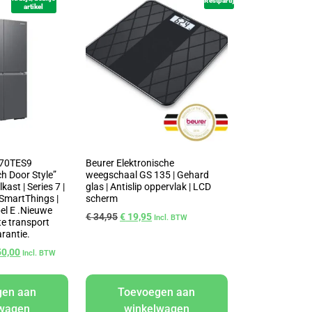
Restpartij
artikel
70TES9
Beurer Elektronische
h Door Style”
weegschaal GS 135 | Gehard
ast | Series 7 |
glas | Antislip oppervlak | LCD
 SmartThings |
scherm
bel E .Nieuwe
€
34,95
€
19,95
Incl. BTW
te transport
arantie.
50,00
Incl. BTW
gen aan
Toevoegen aan
lwagen
winkelwagen