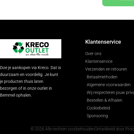
Klantenservice
Over ons
Klantenservice
Doe je aankopen via Kreco. Dat is
Verzenden en retouren
duurzaam en voordelig. Je kunt
Betaalmethoden
je producten thuis laten
Algemene voorwaarden
bezorgen of in onze outlet in
Wij respecteren jouw priv
Bemmel ophalen.
Bestellen & Afhalen
Cookiebeleid
Sponsoring
© 2026 Alle rechten voorbehouden
Ontwikkeld door Pro