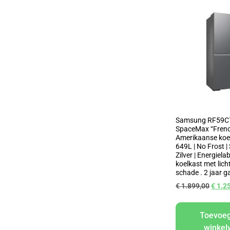
Samsung RF59C
SpaceMax “Frenc
Amerikaanse koelk
649L | No Frost |
Zilver | Energiela
koelkast met lich
schade . 2 jaar g
€
1.899,00
€
1.2
Toevoe
winke