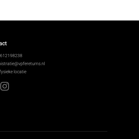
act
)612198238
istratie@vpfereturns.nl
fysieke locatie