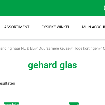
ASSORTIMENT
FYSIEKE WINKEL
MIJN ACCOU
ending naar NL & BE
✅ Duurzamere keuze
✅ Hoge kortingen
✅ O
gehard glas
esultaten
Krasje/deukje