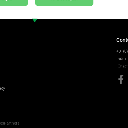
Cont
+31(0
admin
Onze 
acy
cesPartners