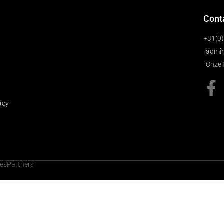
Cont
+31(0
admin
Onze 
acy
cesPartners