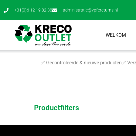
+31(0)6 12 19 82 38
administratie@vpfereturns.nl
WELKOM
✅ Gecontroleerde & nieuwe producten
✅ Verz
Productfilters