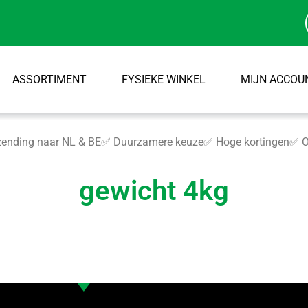
ASSORTIMENT
FYSIEKE WINKEL
MIJN ACCOU
ending naar NL & BE
✅ Duurzamere keuze
✅ Hoge kortingen
✅ O
gewicht 4kg