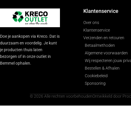
Klantenservice
Over ons
Klantenservice
Doe je aankopen via Kreco. Dat is
Verzenden en retouren
duurzaam en voordelig. Je kunt
Betaalmethoden
je producten thuis laten
Algemene voorwaarden
bezorgen of in onze outlet in
Wij respecteren jouw priv
Bemmel ophalen.
Bestellen & Afhalen
Cookiebeleid
Sponsoring
© 2026 Alle rechten voorbehouden
Ontwikkeld door Pro