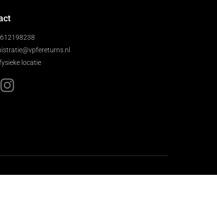
act
)612198238
istratie@vpfereturns.nl
fysieke locatie