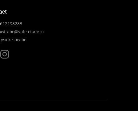
act
)612198238
istratie@vpfereturns.nl
fysieke locatie