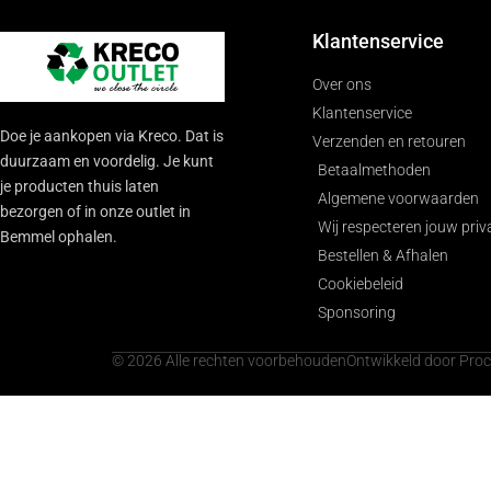
Klantenservice
Over ons
Klantenservice
Doe je aankopen via Kreco. Dat is
Verzenden en retouren
duurzaam en voordelig. Je kunt
Betaalmethoden
je producten thuis laten
Algemene voorwaarden
bezorgen of in onze outlet in
Wij respecteren jouw priv
Bemmel ophalen.
Bestellen & Afhalen
Cookiebeleid
Sponsoring
© 2026 Alle rechten voorbehouden
Ontwikkeld door Pro