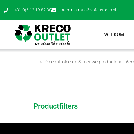
+31(0)6 12 19 82 38
administratie@vpfereturns.nl
WELKOM
✅ Gecontroleerde & nieuwe producten
✅ Verz
Productfilters