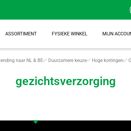
ASSORTIMENT
FYSIEKE WINKEL
MIJN ACCOU
ending naar NL & BE
✅ Duurzamere keuze
✅ Hoge kortingen
✅ O
gezichtsverzorging