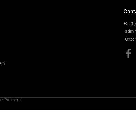
Cont
+31(0
admin
Onze 
acy
cesPartners