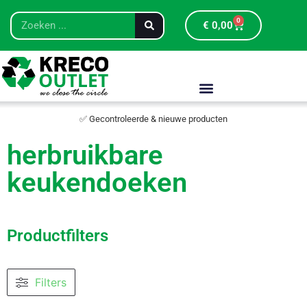
0
€
0,00
✅ Gecontroleerde & nieuwe producten
herbruikbare
keukendoeken
Productfilters
Filters