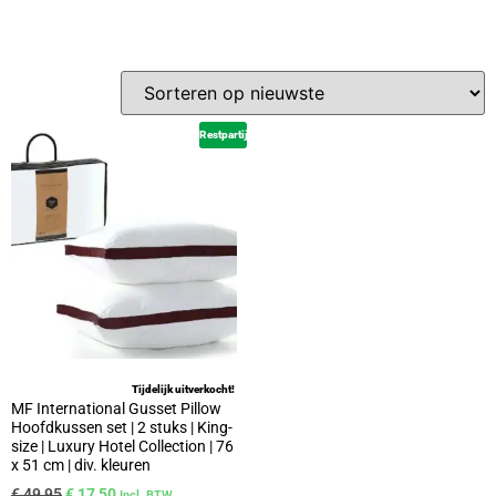
Restpartij
Tijdelijk uitverkocht!
MF International Gusset Pillow
Hoofdkussen set | 2 stuks | King-
size | Luxury Hotel Collection | 76
x 51 cm | div. kleuren
€
49,95
€
17,50
Incl. BTW