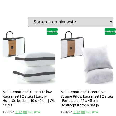
Restpartij
Restpartij
MF International Gusset Pillow
MF International Decorative
Kussenset | 2 stuks | Luxury
Square Pillow kussenset | 2 stuks
Hotel Collection | 40 x 40 cm | Wit
| Extra soft | 45 x 45 cm |
/ Grijs
Gestreept Katoen-Satijn
€
39,95
€
17,50
€
34,95
€
12,50
Incl. BTW
Incl. BTW