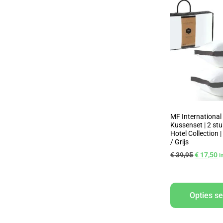
MF International
Kussenset | 2 stu
Hotel Collection |
/ Grijs
€
39,95
€
17,50
I
Opties se