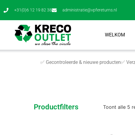
+31(0)6 12 19 82 38
administratie@vpfereturns.nl
WELKOM
✅ Gecontroleerde & nieuwe producten
✅ Verz
Productfilters
Toont alle 5 r