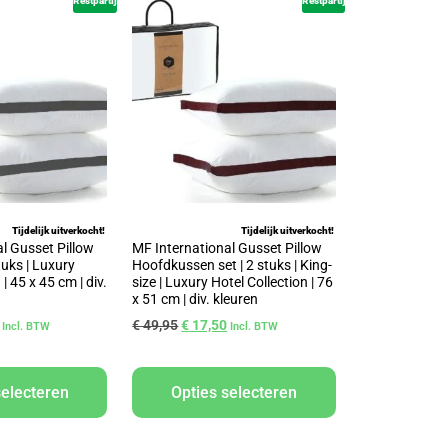
Restpartij
Restpartij
Tijdelijk uitverkocht!
Tijdelijk uitverkocht!
l Gusset Pillow
MF International Gusset Pillow
tuks | Luxury
Hoofdkussen set | 2 stuks | King-
| 45 x 45 cm | div.
size | Luxury Hotel Collection | 76
x 51 cm | div. kleuren
€
49,95
€
17,50
Incl. BTW
Incl. BTW
selecteren
Opties selecteren