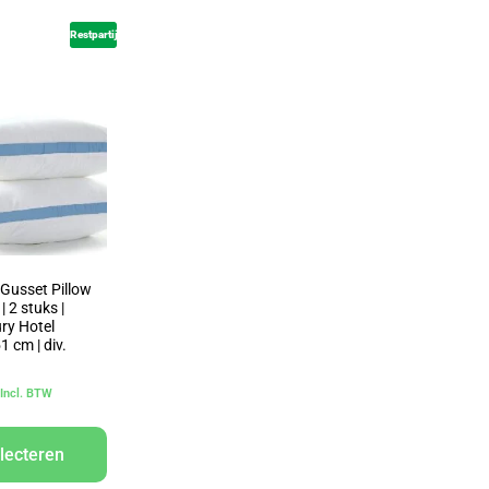
Restpartij
 Gusset Pillow
 2 stuks |
ury Hotel
51 cm | div.
Incl. BTW
lecteren