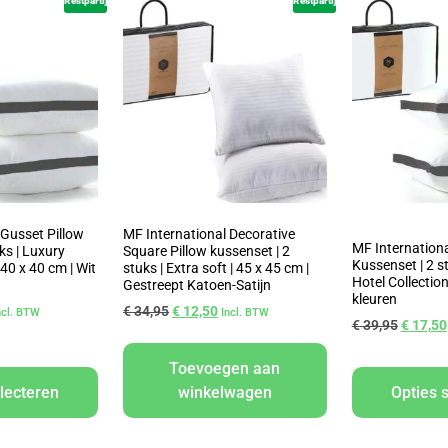
Restpartij
Restpartij
 Gusset Pillow
MF International Decorative
MF Internationa
ks | Luxury
Square Pillow kussenset | 2
Kussenset | 2 s
 40 x 40 cm | Wit
stuks | Extra soft | 45 x 45 cm |
Hotel Collection 
Gestreept Katoen-Satijn
kleuren
€
34,95
€
12,50
ncl. BTW
Incl. BTW
€
39,95
€
17,50
Toevoegen aan
lecteren
winkelwagen
Opties 