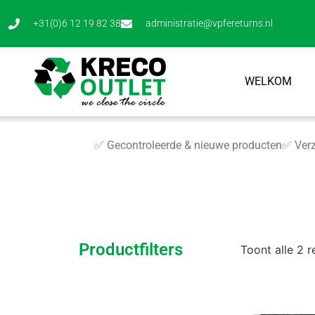
+31(0)6 12 19 82 38
administratie@vpfereturns.nl
WELKOM
✅ Gecontroleerde & nieuwe producten
✅ Verz
Productfilters
Toont alle 2 r