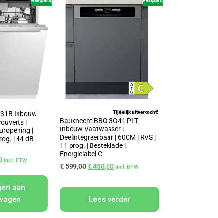
Restpartij
Restpartij
Tijdelijk uitverkocht!
631B Inbouw
Bauknecht BBO 3O41 PLT
ouverts |
Inbouw Vaatwasser |
uropening |
Deelintegreerbaar | 60CM | RVS |
og. | 44 dB |
11 prog. | Besteklade |
Energielabel C
0
Incl. BTW
€
599,00
€
450,00
Incl. BTW
gen aan
lwagen
Lees verder