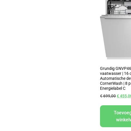
Grundig GNVP4
vaatwasser | 16 c
Automatische de
CornerWash | 8 pr
Energielabel C
€
699,00
€
455,0
Toevoe
winke