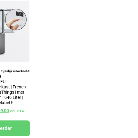
Tijdelijk uitverkocht!
9
/EU
kast | French
tThings | met
| 646 Liter |
elabel F
99,00
Incl. BTW
verder