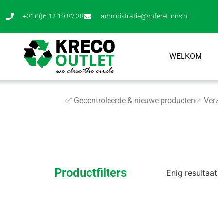
+31(0)6 12 19 82 38
administratie@vpfereturns.nl
WELKOM
✅ Gecontroleerde & nieuwe producten
✅ Verz
Productfilters
Enig resultaat