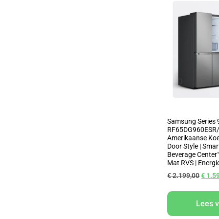
Samsung Series 
RF65DG960ESR
Amerikaanse Koel
Door Style | Smar
Beverage Center™ 
Mat RVS | Energi
€
2.199,00
€
1.5
Lees 