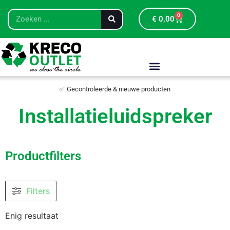
0
€
0,00
✅ Gecontroleerde & nieuwe producten
Installatieluidspreker
Productfilters
Filters
Enig resultaat