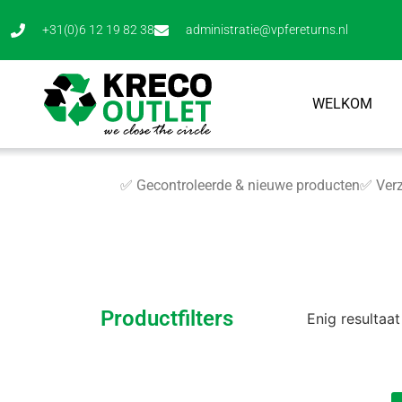
+31(0)6 12 19 82 38
administratie@vpfereturns.nl
WELKOM
✅ Gecontroleerde & nieuwe producten
✅ Verz
Productfilters
Enig resultaat