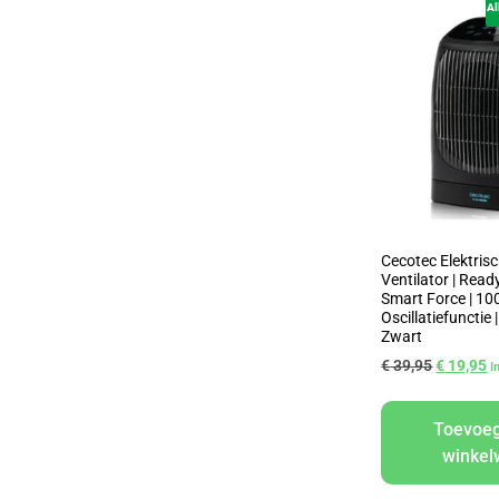
Al
Cecotec Elektris
Ventilator | Rea
Smart Force | 10
Oscillatiefunctie
Zwart
€
39,95
€
19,95
I
Toevoe
winke