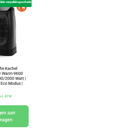
léén verpakkingsschade
che Kachel
dy Warm 9600
00/2000 Watt |
 | Eco Modus |
ncl. BTW
gen aan
lwagen