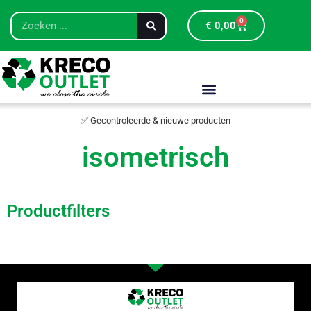
0
€
0,00
✅ Gecontroleerde & nieuwe producten
isometrisch
Productfilters