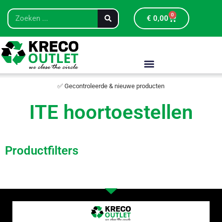
0
€
0,00
✅ Gecontroleerde & nieuwe producten
ITE hoortoestellen
Productfilters