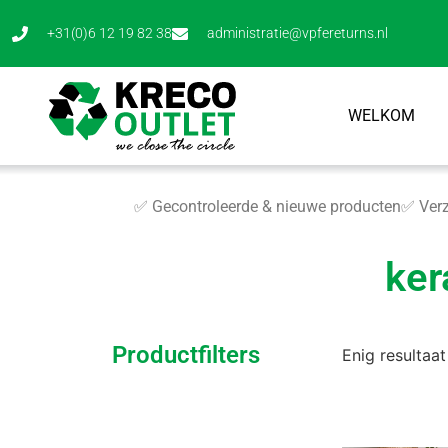
+31(0)6 12 19 82 38
administratie@vpfereturns.nl
WELKOM
✅ Gecontroleerde & nieuwe producten
✅ Verz
ker
Productfilters
Enig resultaat