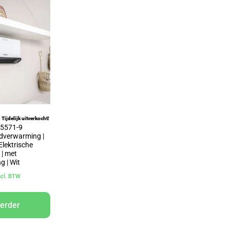
Tijdelijk uitverkocht!
a 5571-9
dverwarming |
Elektrische
 | met
g | Wit
ncl. BTW
verder