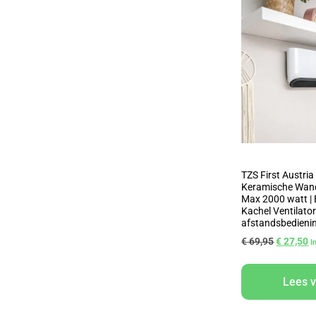
TZS First Austri
Keramische Wan
Max 2000 watt | 
Kachel Ventilator
afstandsbedienin
€
69,95
€
27,50
I
Lees 