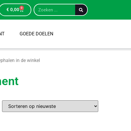
0
€
0,00
NT
GOEDE DOELEN
phalen in de winkel
ment