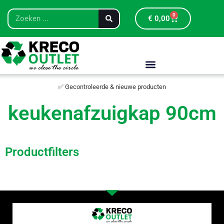
0
€
0,00
✅ Gecontroleerde & nieuwe producten
keukenafzuigkap 90cm
Productfilters