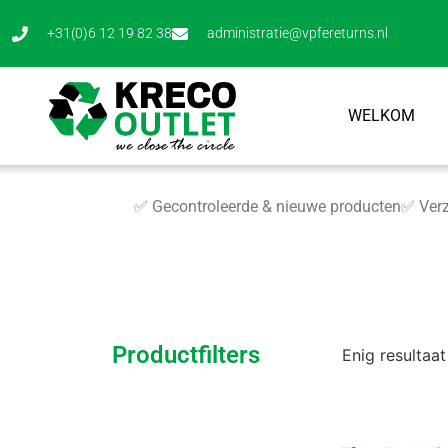
+31(0)6 12 19 82 38
administratie@vpfereturns.nl
WELKOM
✅ Gecontroleerde & nieuwe producten
✅ Verz
Productfilters
Enig resultaat