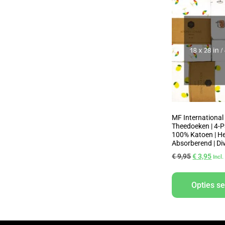
MF International
Theedoeken | 4-Pa
100% Katoen | H
Absorberend | Di
€
9,95
€
3,95
Incl
Opties se