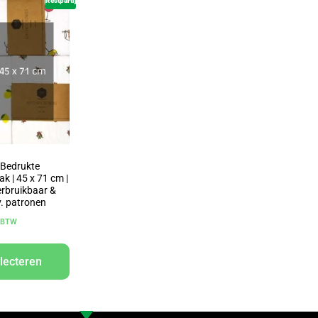
Restpartij
 Bedrukte
k | 45 x 71 cm |
erbruikbaar &
v. patronen
. BTW
lecteren