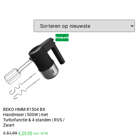
Restpartij
BEKO HMM 81504 BX
Handmixer | 500W | met
Turbofunctie & 4 standen | RVS /
Zwart
€
51,99
€
29,95
Incl. BTW