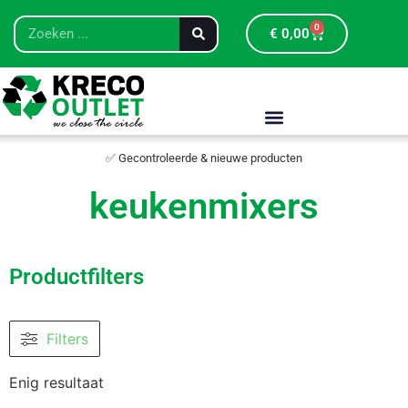
0
€
0,00
✅ Gecontroleerde & nieuwe producten
keukenmixers
Productfilters
Filters
Enig resultaat