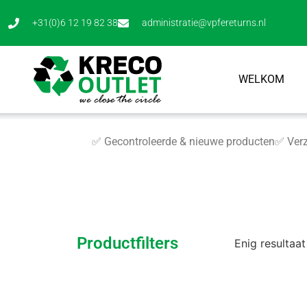
+31(0)6 12 19 82 38
administratie@vpfereturns.nl
WELKOM
✅ Gecontroleerde & nieuwe producten
✅ Verz
Productfilters
Enig resultaat