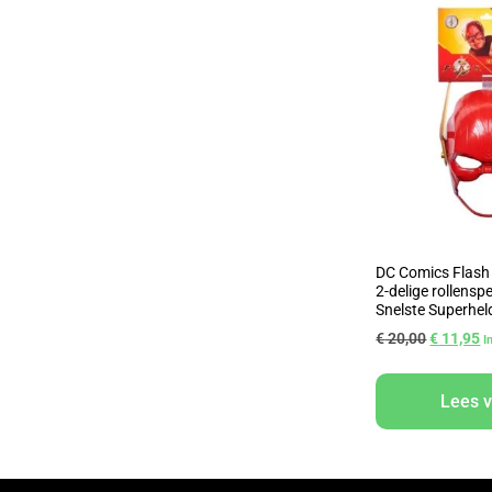
DC Comics Flash 
2-delige rollensp
Snelste Superhel
€
20,00
€
11,95
I
Lees 