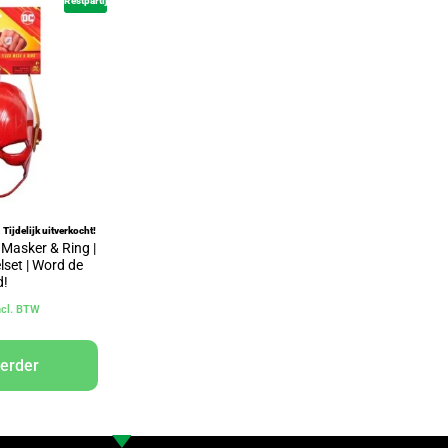
Restpartij
Tijdelijk uitverkocht!
Masker & Ring |
elset | Word de
d!
ncl. BTW
verder