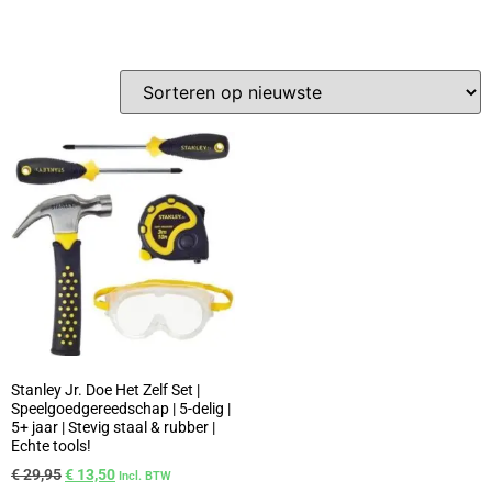
Stanley Jr. Doe Het Zelf Set |
Speelgoedgereedschap | 5-delig |
5+ jaar | Stevig staal & rubber |
Echte tools!
€
29,95
€
13,50
Incl. BTW