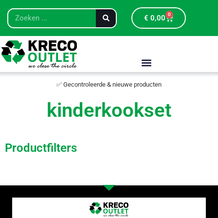
0
€
0,00
✅ Gecontroleerde & nieuwe producten
kinderkookset
Productfilters