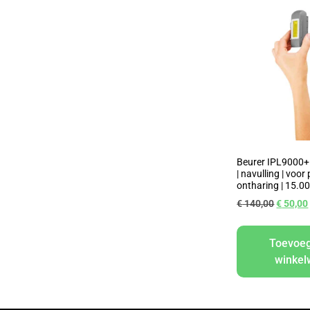
Beurer IPL9000+ 
| navulling | voo
ontharing | 15.0
€
140,00
€
50,00
Toevoe
winke