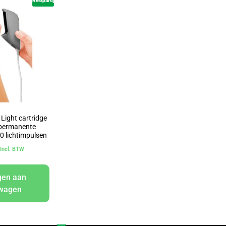
Restpartij
Light cartridge
r permanente
00 lichtimpulsen
Incl. BTW
gen aan
lwagen