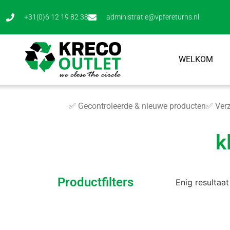
+31(0)6 12 19 82 38
administratie@vpfereturns.nl
WELKOM
✅ Gecontroleerde & nieuwe producten
✅ Verz
k
Productfilters
Enig resultaat