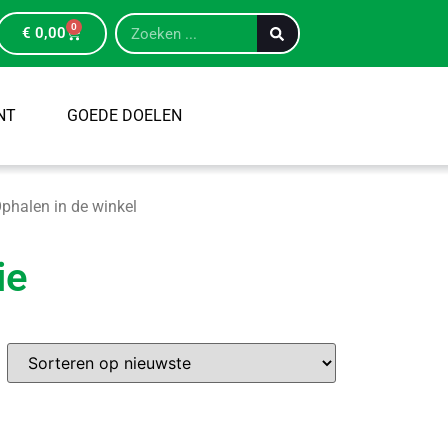
0
€
0,00
NT
GOEDE DOELEN
phalen in de winkel
ie