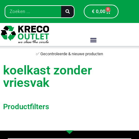
0
€
0,00
✅ Gecontroleerde & nieuwe producten
koelkast zonder
vriesvak
Productfilters