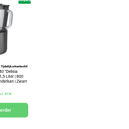
Restpartij
Tijdelijk uitverkocht!
 “Delisia
,5 Liter | 800
enderkan | Zwart
ncl. BTW
verder