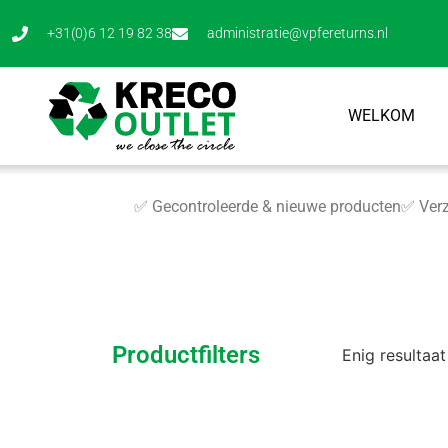
+31(0)6 12 19 82 38
administratie@vpfereturns.nl
WELKOM
✅ Gecontroleerde & nieuwe producten
✅ Verz
Productfilters
Enig resultaat