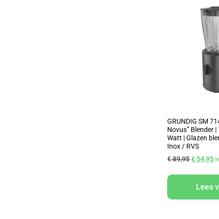
GRUNDIG SM 7140
Novus” Blender | 1
Watt | Glazen bl
Inox / RVS
€
89,95
€
54,95
I
Lees 