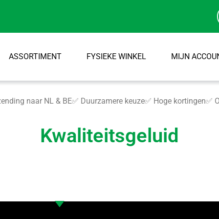
ASSORTIMENT
FYSIEKE WINKEL
MIJN ACCOU
ending naar NL & BE
✅ Duurzamere keuze
✅ Hoge kortingen
✅ O
Kwaliteitsgeluid