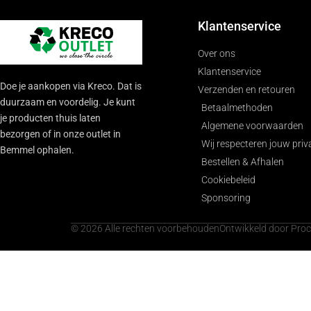
Klantenservice
Over ons
Klantenservice
Doe je aankopen via Kreco. Dat is
Verzenden en retouren
duurzaam en voordelig. Je kunt
Betaalmethoden
je producten thuis laten
Algemene voorwaarden
bezorgen of in onze outlet in
Wij respecteren jouw priv
Bemmel ophalen.
Bestellen & Afhalen
Cookiebeleid
Sponsoring
© 2026 Alle rechten voorbehouden
Ontwikkeld door Pro