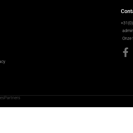
Cont
+31(0
admin
Onze 
acy
cesPartners