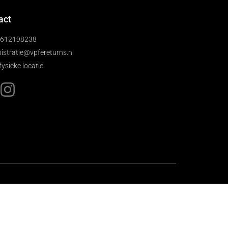
act
)612198238
istratie@vpfereturns.nl
fysieke locatie