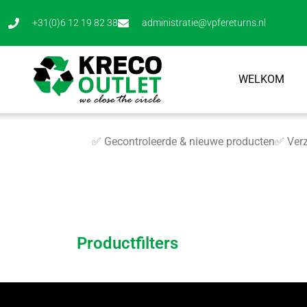
+31(0)6 12 19 82 38
administratie@vpfereturns.nl
WELKOM
✅ Gecontroleerde & nieuwe producten
✅ Verz
Productfilters