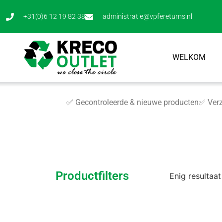
+31(0)6 12 19 82 38
administratie@vpfereturns.nl
WELKOM
✅ Gecontroleerde & nieuwe producten
✅ Verz
Productfilters
Enig resultaat