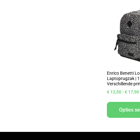
Enrico Benetti L
Laptoprugzak | 1
Verschillende pri
€
12,50
-
€
17,50
Opties se