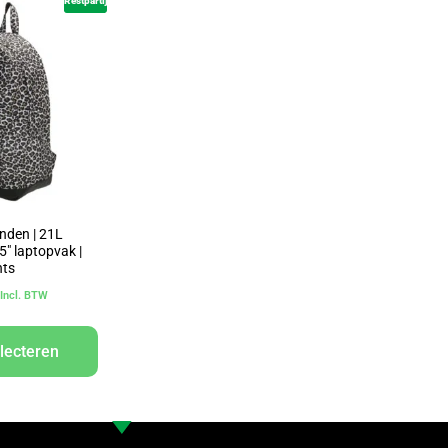
Restpartij
onden | 21L
5″ laptopvak |
nts
Incl. BTW
lecteren