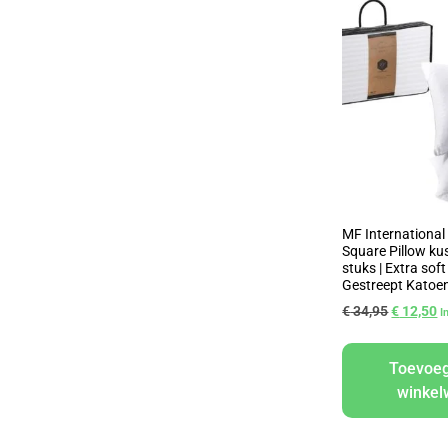
MF International
Square Pillow kus
stuks | Extra soft
Gestreept Katoen
€
34,95
€
12,50
I
Toevoe
winke