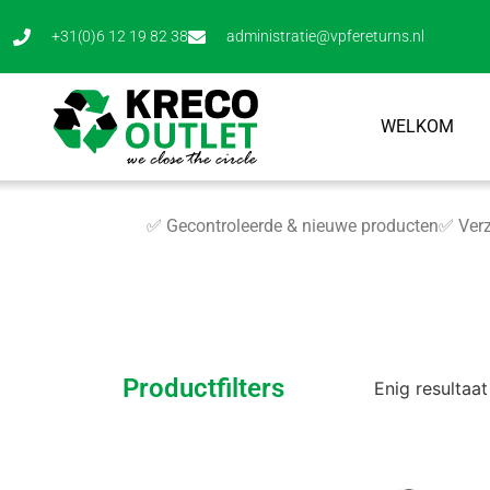
+31(0)6 12 19 82 38
administratie@vpfereturns.nl
WELKOM
✅ Gecontroleerde & nieuwe producten
✅ Verz
Productfilters
Enig resultaat