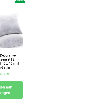
Restpartij
 Decorative
senset | 2
 | 45 x 45 cm |
-Satijn
ncl. BTW
gen aan
lwagen