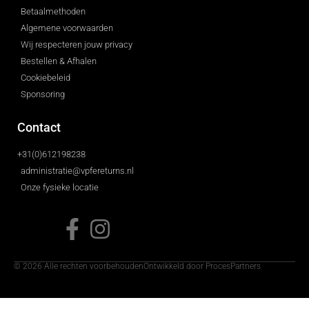
Betaalmethoden
Algemene voorwaarden
Wij respecteren jouw privacy
Bestellen & Afhalen
Cookiebeleid
Sponsoring
Contact
+31(0)612198238
administratie@vpfereturns.nl
Onze fysieke locatie
© 2026 Alle rechten voorbehouden
Ontwikkeld door ProcesPartners