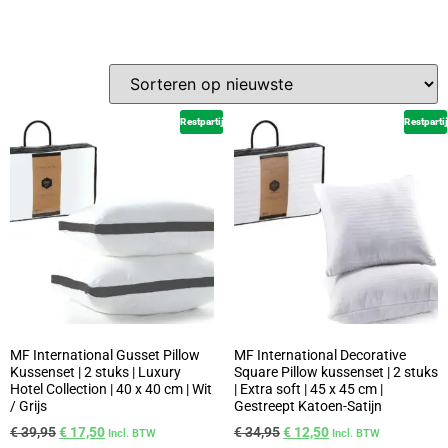
Restpartij
Restpartij
MF International Gusset Pillow
MF International Decorative
Kussenset | 2 stuks | Luxury
Square Pillow kussenset | 2 stuks
Hotel Collection | 40 x 40 cm | Wit
| Extra soft | 45 x 45 cm |
/ Grijs
Gestreept Katoen-Satijn
€
39,95
€
17,50
€
34,95
€
12,50
Incl. BTW
Incl. BTW