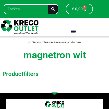
0
€
0,00
✅ Gecontroleerde & nieuwe producten
magnetron wit
Productfilters