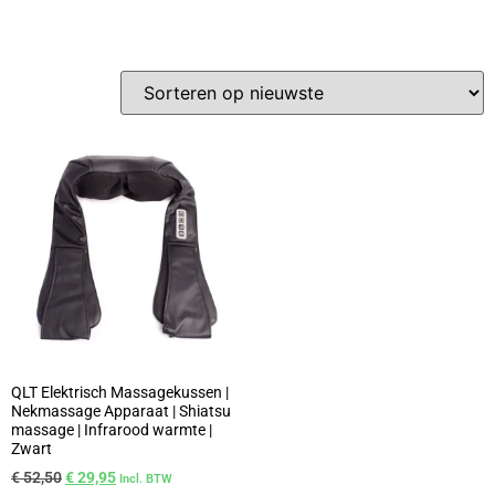
QLT Elektrisch Massagekussen |
Nekmassage Apparaat | Shiatsu
massage | Infrarood warmte |
Zwart
€
52,50
€
29,95
Incl. BTW