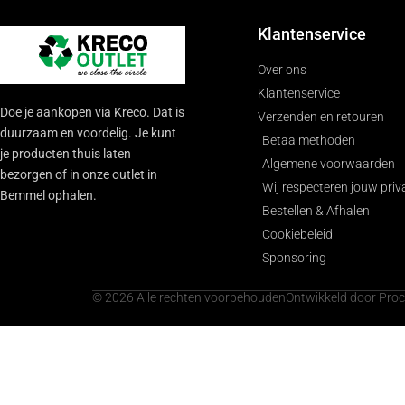
Klantenservice
Over ons
Klantenservice
Doe je aankopen via Kreco. Dat is
Verzenden en retouren
duurzaam en voordelig. Je kunt
Betaalmethoden
je producten thuis laten
Algemene voorwaarden
bezorgen of in onze outlet in
Wij respecteren jouw priv
Bemmel ophalen.
Bestellen & Afhalen
Cookiebeleid
Sponsoring
© 2026 Alle rechten voorbehouden
Ontwikkeld door Pro