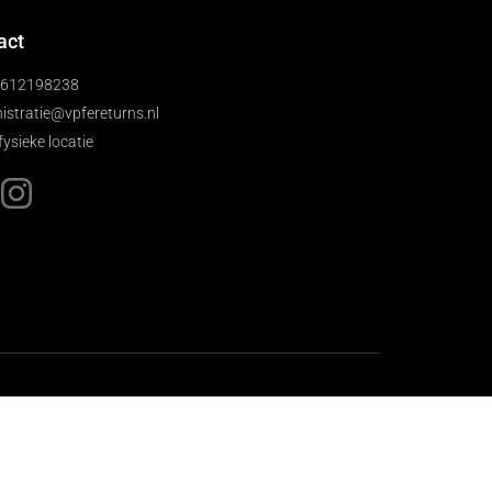
act
)612198238
istratie@vpfereturns.nl
fysieke locatie