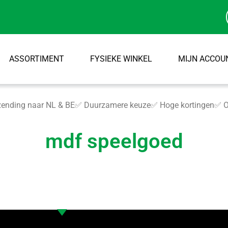
ASSORTIMENT
FYSIEKE WINKEL
MIJN ACCOU
ending naar NL & BE
✅ Duurzamere keuze
✅ Hoge kortingen
✅ O
mdf speelgoed