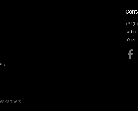
Cont
+31(0
admin
Onze 
acy
cesPartners