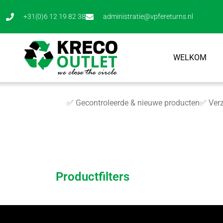
+31(0)6 12 19 82 38
administratie@vpfereturns.nl
WELKOM
✅ Gecontroleerde & nieuwe producten
✅ Verz
Productfilters