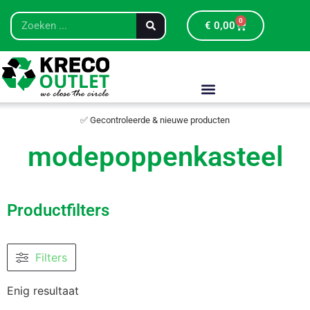
0
€
0,00
✅ Gecontroleerde & nieuwe producten
modepoppenkasteel
Productfilters
Filters
Enig resultaat