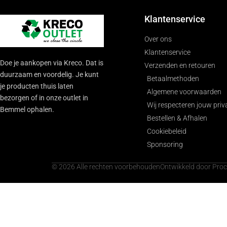
Klantenservice
Over ons
Klantenservice
Doe je aankopen via Kreco. Dat is
Verzenden en retouren
duurzaam en voordelig. Je kunt
Betaalmethoden
je producten thuis laten
Algemene voorwaarden
bezorgen of in onze outlet in
Wij respecteren jouw priv
Bemmel ophalen.
Bestellen & Afhalen
Cookiebeleid
Sponsoring
© 2026 Alle rechten voorbehouden
Ontwikkeld door Pro