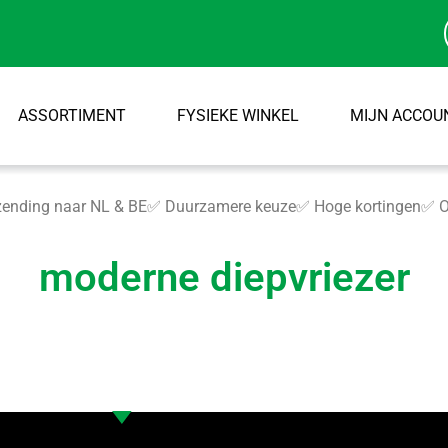
ASSORTIMENT
FYSIEKE WINKEL
MIJN ACCOU
ending naar NL & BE
✅ Duurzamere keuze
✅ Hoge kortingen
✅ O
moderne diepvriezer