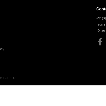
Cont
+31(0
admin
Onze 
acy
cesPartners