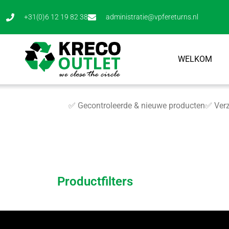
+31(0)6 12 19 82 38
administratie@vpfereturns.nl
WELKOM
✅ Gecontroleerde & nieuwe producten
✅ Verz
Productfilters