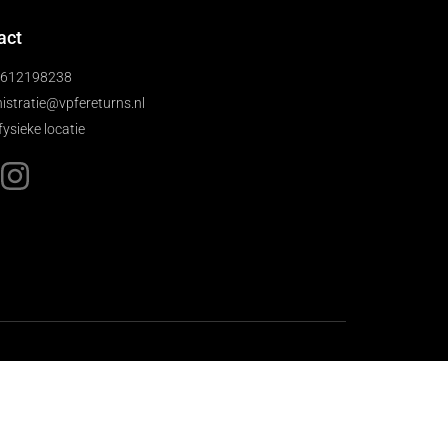
act
)612198238
istratie@vpfereturns.nl
fysieke locatie