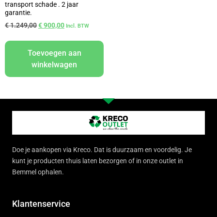
transport schade . 2 jaar
garantie.
€
1.249,00
€
900,00
Incl. BTW
Toevoegen aan
winkelwagen
Doe je aankopen via Kreco. Dat is duurzaam en voordelig. Je
kunt je producten thuis laten bezorgen of in onze outlet in
Bemmel ophalen.
Klantenservice