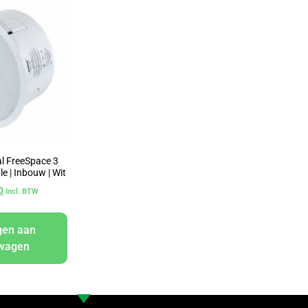
l FreeSpace 3
e | Inbouw | Wit
0
Incl. BTW
gen aan
lwagen