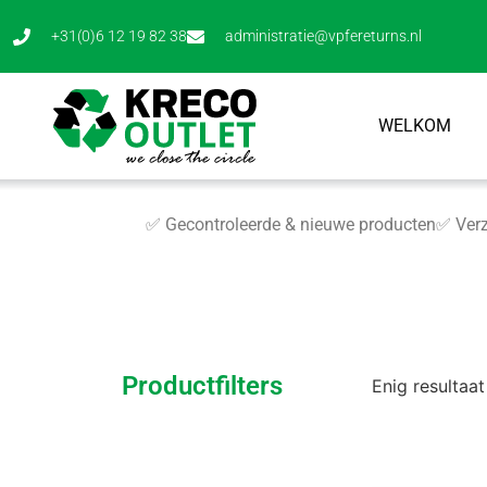
+31(0)6 12 19 82 38
administratie@vpfereturns.nl
WELKOM
✅ Gecontroleerde & nieuwe producten
✅ Verz
Productfilters
Enig resultaat