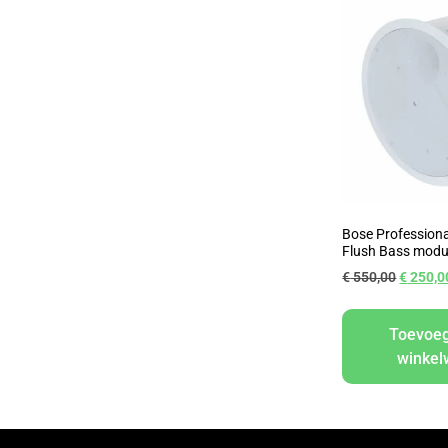
Bose Professiona
Flush Bass modul
€
550,00
€
250,0
Toevoe
winke