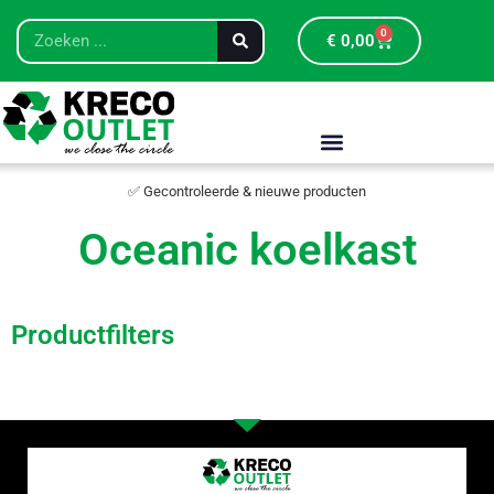
0
€
0,00
✅ Gecontroleerde & nieuwe producten
Oceanic koelkast
Productfilters