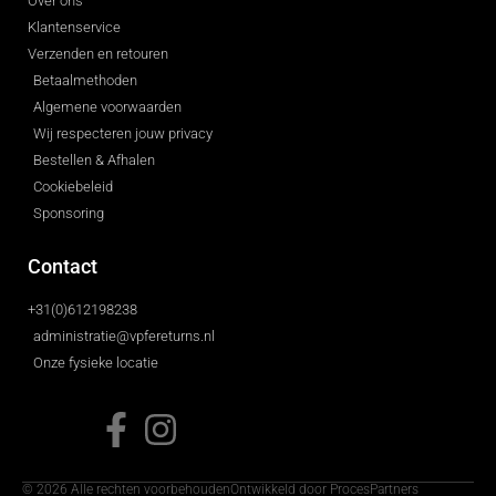
Over ons
Klantenservice
Verzenden en retouren
Betaalmethoden
Algemene voorwaarden
Wij respecteren jouw privacy
Bestellen & Afhalen
Cookiebeleid
Sponsoring
Contact
+31(0)612198238
administratie@vpfereturns.nl
Onze fysieke locatie
© 2026 Alle rechten voorbehouden
Ontwikkeld door ProcesPartners