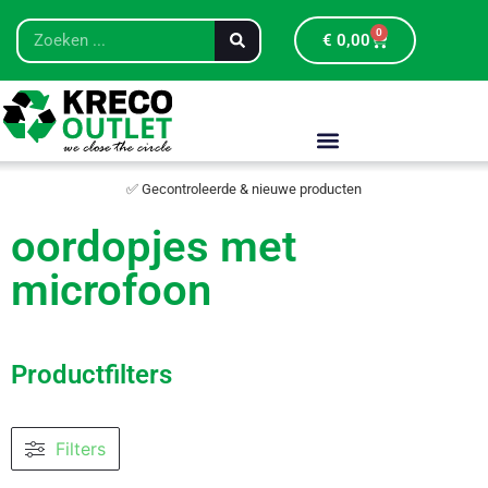
0
€
0,00
✅ Gecontroleerde & nieuwe producten
oordopjes met
microfoon
Productfilters
Filters