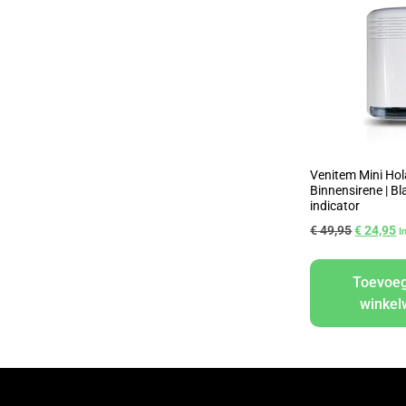
Venitem Mini Hol
Binnensirene | B
indicator
€
49,95
€
24,95
I
Toevoe
winke