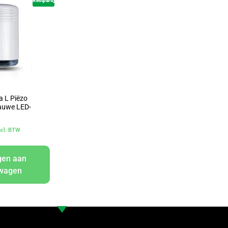
Restpartij
a L Piëzo
lauwe LED-
ncl. BTW
gen aan
lwagen