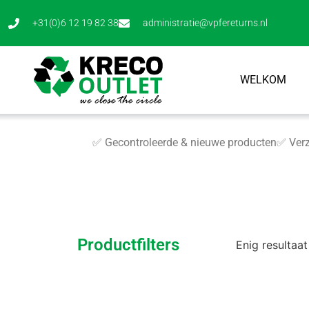
+31(0)6 12 19 82 38
administratie@vpfereturns.nl
WELKOM
✅ Gecontroleerde & nieuwe producten
✅ Verz
Productfilters
Enig resultaat