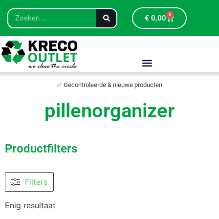
0
€
0,00
✅ Gecontroleerde & nieuwe producten
pillenorganizer
Productfilters
Filters
Enig resultaat