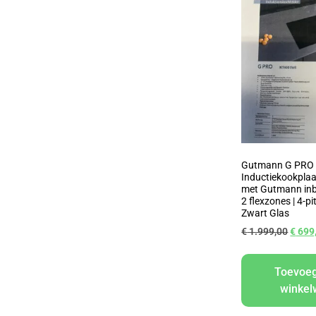
Gutmann G PRO
Inductiekookplaa
met Gutmann inb
2 flexzones | 4-pi
Zwart Glas
€
1.999,00
€
699
Toevoe
winke