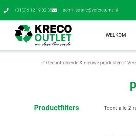
+31(0)6 12 19 82 38
administratie@vpfereturns.nl
WELKOM
✅ Gecontroleerde & nieuwe producten
✅ Verz
p
Productfilters
Toont alle 2 r