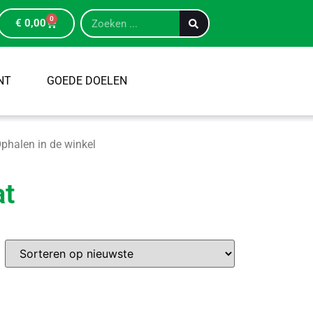
0
€
0,00
NT
GOEDE DOELEN
phalen in de winkel
at