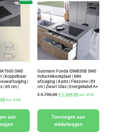
Restpartij
 IKT600 SW0
Gutmann Fonda IDM830B SW0
t | Koppelbaar
Inductiekookplaat | Met
ouwafzuiging |
afzuiging | 4-pits | Flexzone | 83
ts | 60 cm |
cm | Zwart Glas | Energielabel A+
€
3.700,00
€
1.349,00
Incl. BTW
,00
Incl. BTW
gen aan
Toevoegen aan
lwagen
winkelwagen