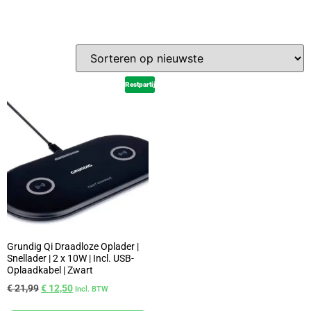
Restpartij
Grundig Qi Draadloze Oplader |
Snellader | 2 x 10W | Incl. USB-
Oplaadkabel | Zwart
€
21,99
€
12,50
Incl. BTW