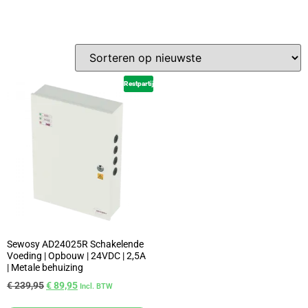
Restpartij
Sewosy AD24025R Schakelende
Voeding | Opbouw | 24VDC | 2,5A
| Metale behuizing
€
239,95
€
89,95
Incl. BTW