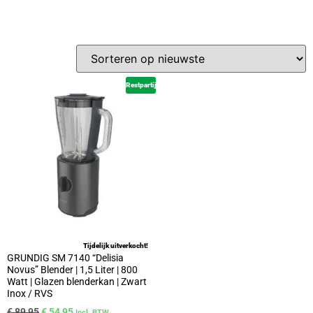
Restpartij
Tijdelijk uitverkocht!
GRUNDIG SM 7140 “Delisia
Novus” Blender | 1,5 Liter | 800
Watt | Glazen blenderkan | Zwart
Inox / RVS
€
89,95
€
54,95
Incl. BTW