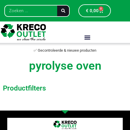
0
€
0,00
✅ Gecontroleerde & nieuwe producten
pyrolyse oven
Productfilters