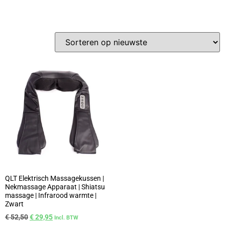
QLT Elektrisch Massagekussen |
Nekmassage Apparaat | Shiatsu
massage | Infrarood warmte |
Zwart
€
52,50
€
29,95
Incl. BTW