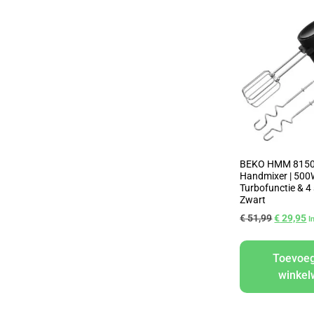
BEKO HMM 8150
Handmixer | 500
Turbofunctie & 4
Zwart
€
51,99
€
29,95
I
Toevoe
winke