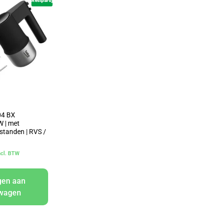
Restpartij
4 BX
W | met
 standen | RVS /
ncl. BTW
gen aan
lwagen