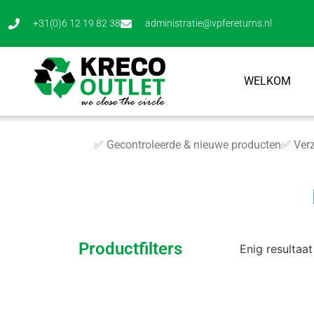
+31(0)6 12 19 82 38
administratie@vpfereturns.nl
WELKOM
✅ Gecontroleerde & nieuwe producten
✅ Verz
Productfilters
Enig resultaat