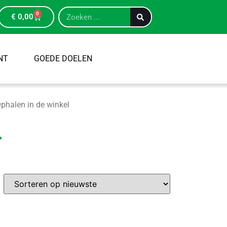
0
€
0,00
NT
GOEDE DOELEN
phalen in de winkel
r