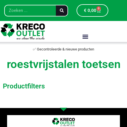
0
€
0,00
✅ Gecontroleerde & nieuwe producten
roestvrijstalen toetsen
Productfilters