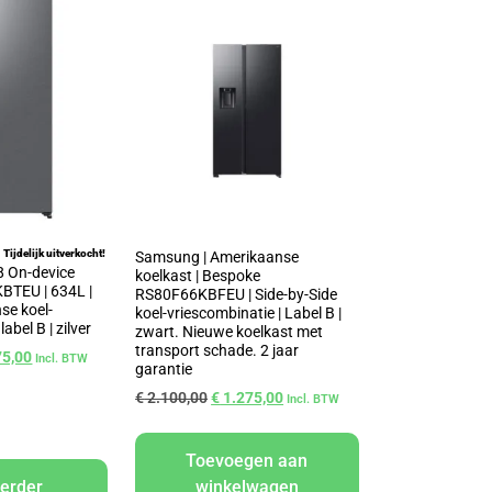
Tijdelijk uitverkocht!
Samsung | Amerikaanse
8 On-device
koelkast | Bespoke
BTEU | 634L |
RS80F66KBFEU | Side-by-Side
se koel-
koel-vriescombinatie | Label B |
label B | zilver
zwart. Nieuwe koelkast met
transport schade. 2 jaar
75,00
Incl. BTW
garantie
€
2.100,00
€
1.275,00
Incl. BTW
Toevoegen aan
verder
winkelwagen