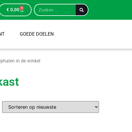
0
€
0,00
NT
GOEDE DOELEN
phalen in de winkel
kast