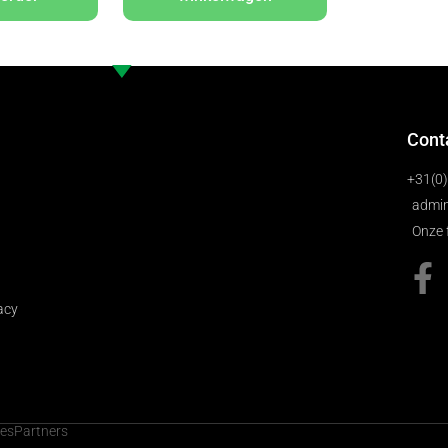
Cont
+31(0
admin
Onze 
acy
cesPartners