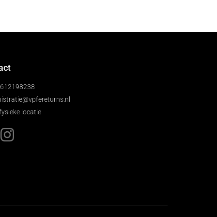
act
)612198238
istratie@vpfereturns.nl
fysieke locatie