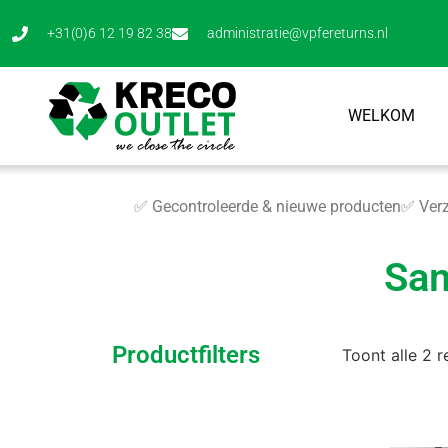
+31(0)6 12 19 82 38
administratie@vpfereturns.nl
WELKOM
✅ Gecontroleerde & nieuwe producten
✅ Verz
Sam
Productfilters
Toont alle 2 r