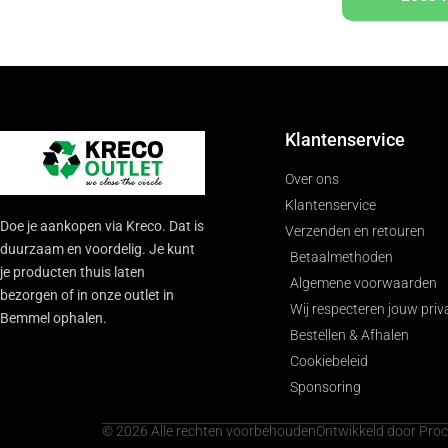
Klantenservice
Over ons
Klantenservice
Doe je aankopen via Kreco. Dat is
Verzenden en retouren
duurzaam en voordelig. Je kunt
Betaalmethoden
je producten thuis laten
Algemene voorwaarden
bezorgen of in onze outlet in
Wij respecteren jouw priv
Bemmel ophalen.
Bestellen & Afhalen
Cookiebeleid
Sponsoring
© 2026 Alle rechten voorbehouden
Ontwikkeld door Pro