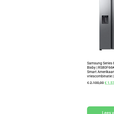
Samsung Series 
Bixby | RS80F66K
Smart Amerikaan
vriescombinatie | 
€
2.100,00
€
1.5
Lees 