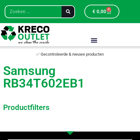
0
€
0,00
✅ Gecontroleerde & nieuwe producten
Samsung
RB34T602EB1
Productfilters