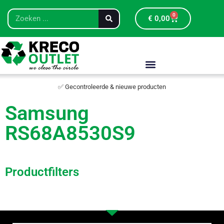
0
€
0,00
✅ Gecontroleerde & nieuwe producten
Samsung
RS68A8530S9
Productfilters